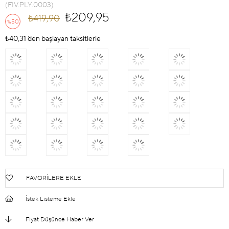
(FIV.PLY.0003)
₺209,95
₺419,90
50
%
İndirim
₺40,31
`den başlayan taksitlerle
FAVORILERE EKLE
İstek Listeme Ekle
Fiyat Düşünce Haber Ver