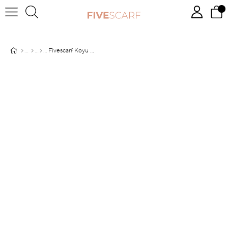
Fivescarf Koyu Eflatun Magic Şal