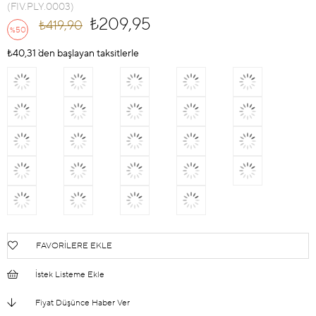
(FIV.PLY.0003)
₺209,95
₺419,90
50
%
İndirim
₺40,31
`den başlayan taksitlerle
FAVORILERE EKLE
İstek Listeme Ekle
Fiyat Düşünce Haber Ver