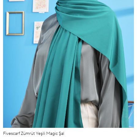
Fivescarf Zümrüt Yeşili Magic Şal