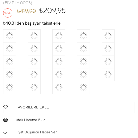
(FIV.PLY.0003)
₺209,95
₺419,90
50
%
İndirim
₺40,31
`den başlayan taksitlerle
FAVORILERE EKLE
İstek Listeme Ekle
Fiyat Düşünce Haber Ver