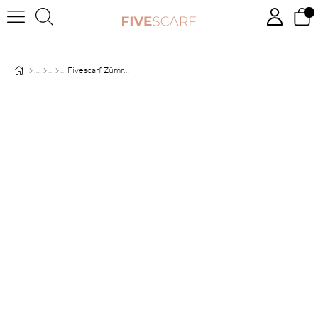
Fivescarf Zümrüt Yeşili Magic Şal