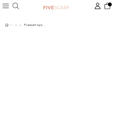
Fivescarf Açık Vizon Maxi Cotton Şal