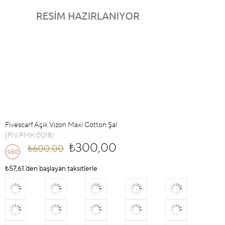
Fivescarf Açık Vizon Maxi Cotton Şal
(FIV.PMK.0018)
₺300,00
₺600,00
50
%
İndirim
₺57,61
`den başlayan taksitlerle