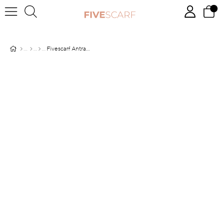
Fivescarf Antrasit Soyut Çiçek Desen Brand Şal