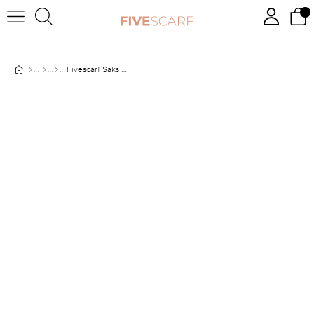
Fivescarf Saks Soyut Çiçek Desen Brand Şal