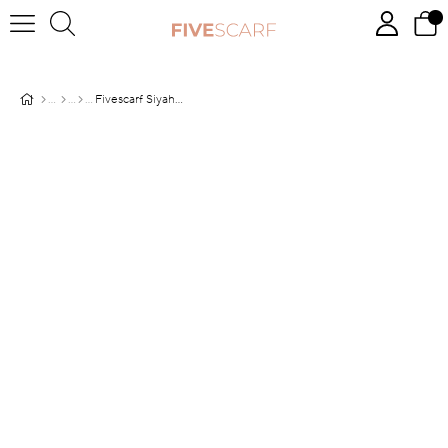
Fivescarf Siyah - Bordo Soyut Çiçek Desen Brand Şal