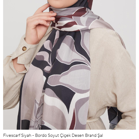
Fivescarf Siyah - Bordo Soyut Çiçek Desen Brand Şal