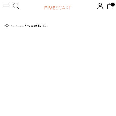
Fivescarf Bal Köpüğü Medine İpeği Şal