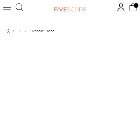
Fivescarf Bebe Mavisi Gölge Desen Krep Şal