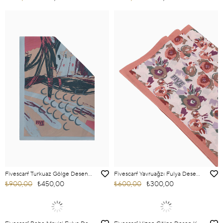
Fivescarf Turkuaz Gölge Desen Krep Şal
Fivescarf Yavruağzı Fulya Desen Krep Şal
₺900,00
₺450,00
₺600,00
₺300,00