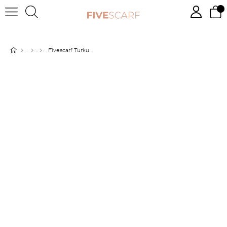
Fivescarf Turkuaz Gölge Desen Krep Şal