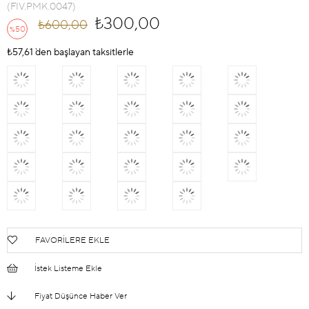
(FIV.PMK.0047)
₺300,00
₺600,00
50
%
İndirim
₺57,61
`den başlayan taksitlerle
FAVORILERE EKLE
İstek Listeme Ekle
Fiyat Düşünce Haber Ver