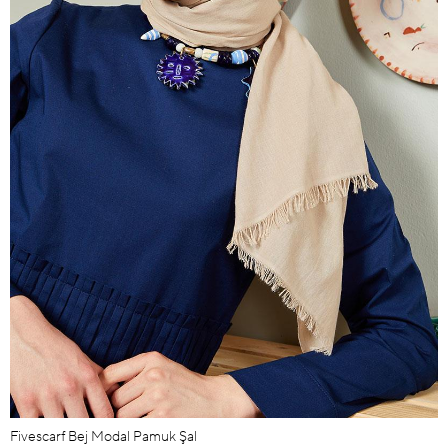
Fivescarf Bej Modal Pamuk Şal