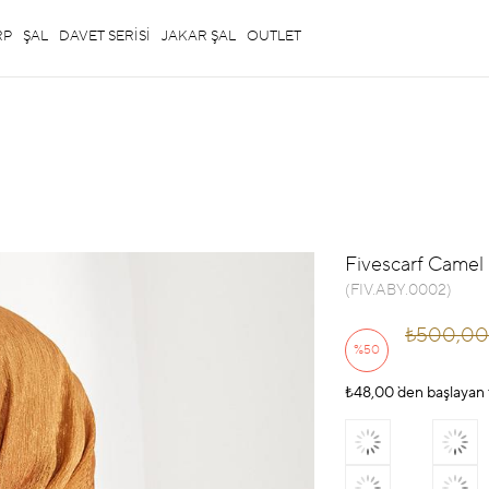
RP
ŞAL
DAVET SERİSİ
JAKAR ŞAL
OUTLET
Fivescarf Camel 
(FIV.ABY.0002)
₺500,00
%
50
₺48,00
İndirim
`den başlayan 