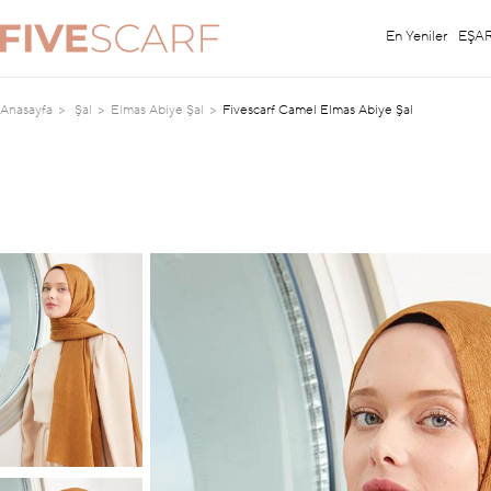
En Yeniler
EŞA
Anasayfa
Şal
Elmas Abiye Şal
Fivescarf Camel Elmas Abiye Şal