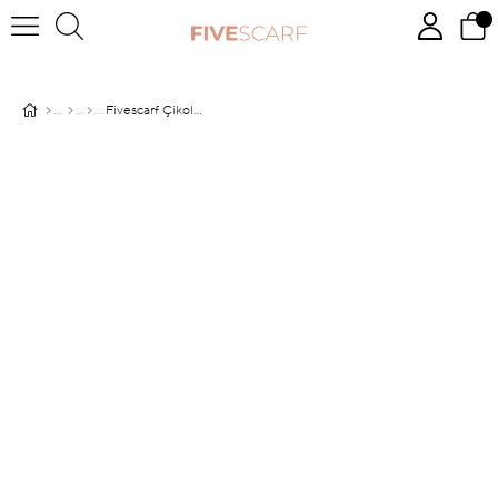
Fivescarf Çikolata - Kahve Viskon Modal Düz Şal