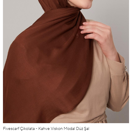
Fivescarf Çikolata - Kahve Viskon Modal Düz Şal