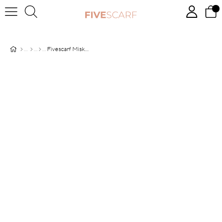
Fivescarf Misket Limon Viskon Modal Düz Şal