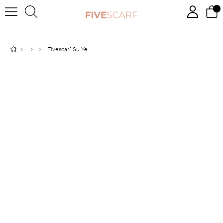
Fivescarf Su Yeşili Viskon Modal Düz Şal