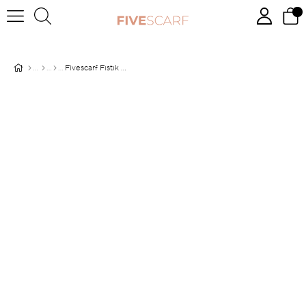
Fivescarf Fıstık Yeşili Maxi Cotton Şal