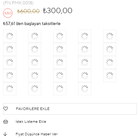
(FIV.PMK.0018)
₺300,00
₺600,00
50
%
İndirim
₺57,61
`den başlayan taksitlerle
FAVORILERE EKLE
İstek Listeme Ekle
Fiyat Düşünce Haber Ver