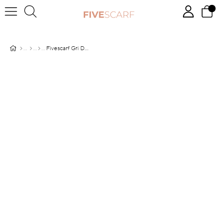
Fivescarf Gri Degrade Geçişli Comfort Şal