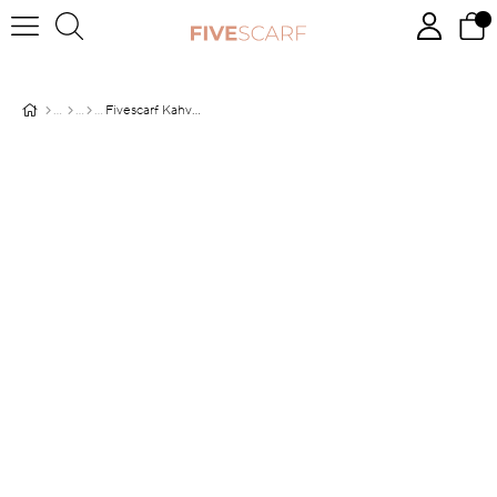
Fivescarf Kahverengi Medine İpeği Eşarp