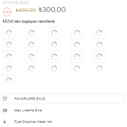
(FIV.MIE.0001)
₺300,00
₺600,00
50
%
İndirim
₺57,61
`den başlayan taksitlerle
FAVORILERE EKLE
İstek Listeme Ekle
Fiyat Düşünce Haber Ver