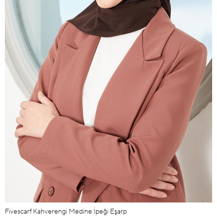
Fivescarf Kahverengi Medine İpeği Eşarp