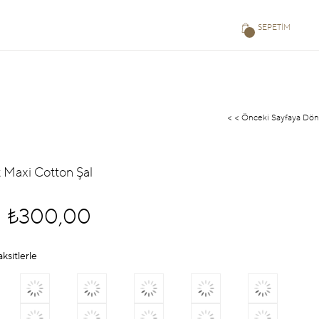
SEPETIM
< < Önceki Sayfaya Dön
t Maxi Cotton Şal
₺300,00
aksitlerle