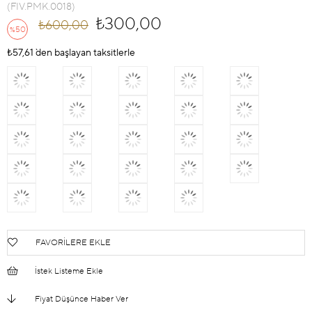
(FIV.PMK.0018)
₺300,00
₺600,00
50
%
İndirim
₺57,61
`den başlayan taksitlerle
FAVORILERE EKLE
İstek Listeme Ekle
Fiyat Düşünce Haber Ver