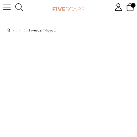
Fivescarf Koyu Gri Maxi Cotton Şal