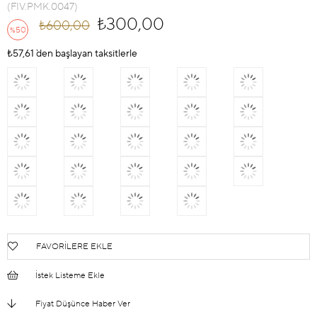
(FIV.PMK.0047)
₺300,00
₺600,00
50
%
İndirim
₺57,61
`den başlayan taksitlerle
FAVORILERE EKLE
İstek Listeme Ekle
Fiyat Düşünce Haber Ver