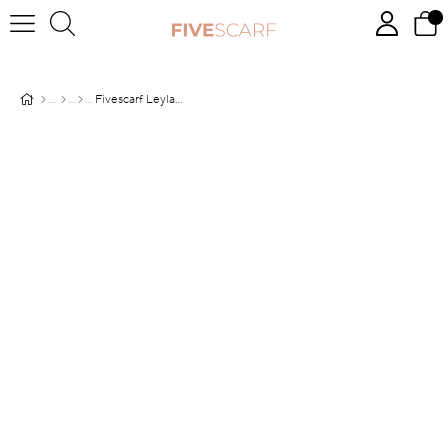
Fivescarf Leylak Degrade Geçişli Comfort Şal