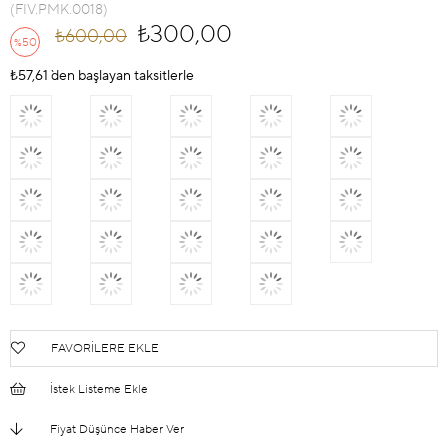
(FIV.PMK.0018)
₺300,00
₺600,00
50
%
İndirim
₺57,61
`den başlayan taksitlerle
FAVORILERE EKLE
İstek Listeme Ekle
Fiyat Düşünce Haber Ver