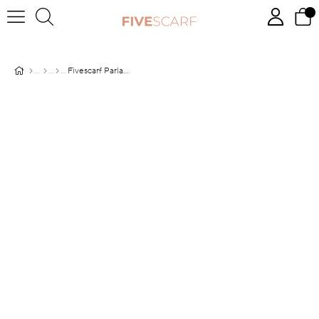
Fivescarf Parlament Mavisi Janjan Abiye Şal