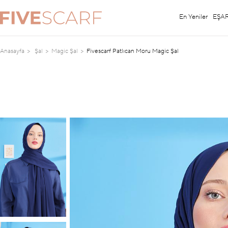
En Yeniler
EŞA
Anasayfa
Şal
Magic Şal
Fivescarf Patlıcan Moru Magic Şal