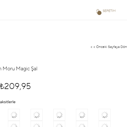
SEPETIM
< < Önceki Sayfaya Dön
an Moru Magic Şal
₺209,95
aksitlerle