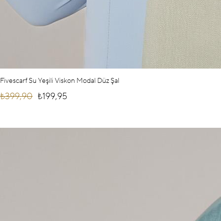
Fivescarf Su Yeşili Viskon Modal Düz Şal
₺399,90
₺199,95