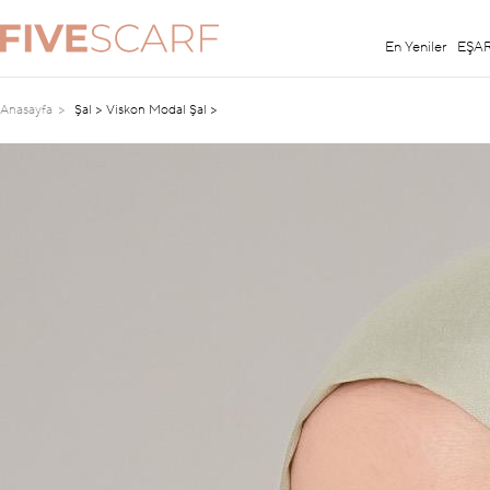
En Yeniler
EŞA
Anasayfa
Şal > Viskon Modal Şal >