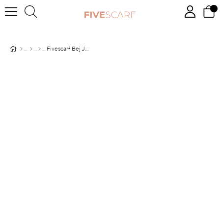
Fivescarf Bej Junset Şal