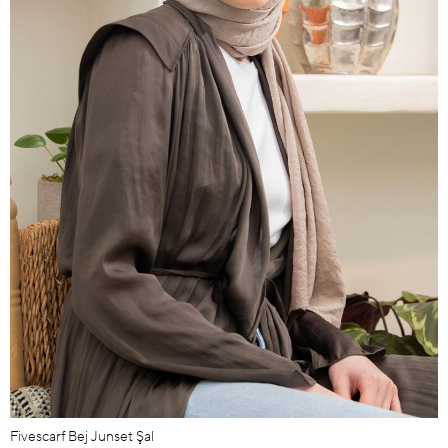
Fivescarf Bej Junset Şal