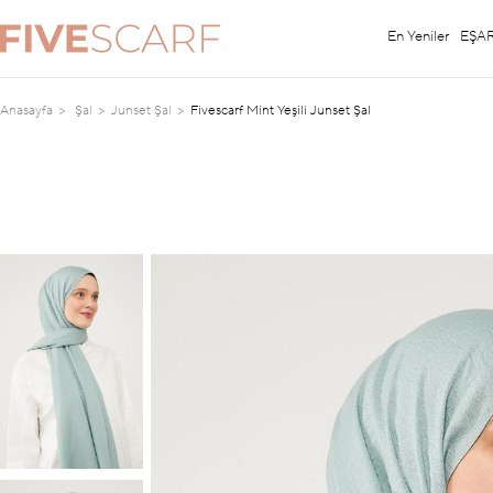
En Yeniler
EŞA
Anasayfa
Şal
Junset Şal
Fivescarf Mint Yeşili Junset Şal