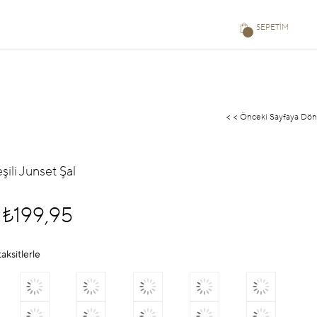
SEPETIM
< < Önceki Sayfaya Dön
şili Junset Şal
₺199,95
aksitlerle