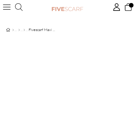
Fivescarf Mavi Junset Şal