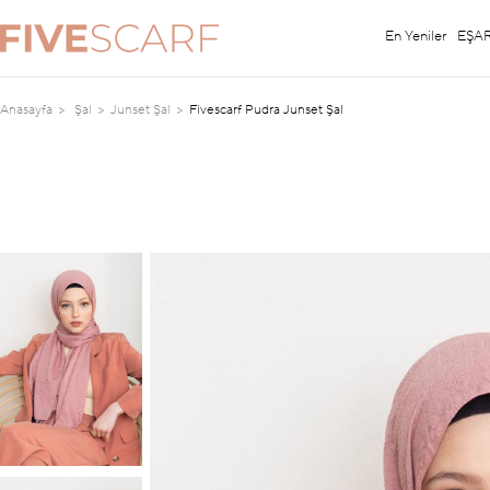
En Yeniler
EŞA
Anasayfa
Şal
Junset Şal
Fivescarf Pudra Junset Şal