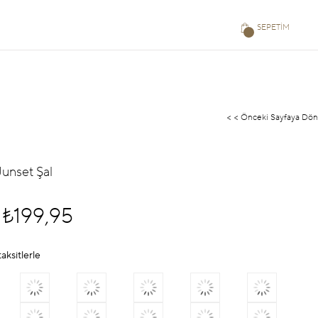
SEPETIM
< < Önceki Sayfaya Dön
Junset Şal
₺199,95
aksitlerle