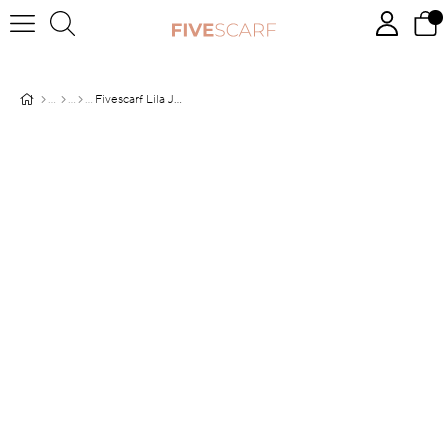
Fivescarf Lila Junset Şal